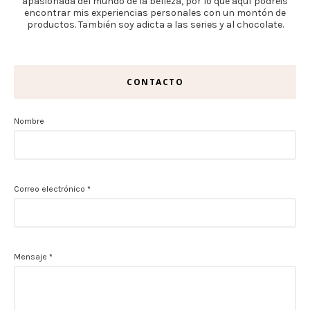
apasionada del mundo de la belleza, por lo que aquí podréis
encontrar mis experiencias personales con un montón de
productos. También soy adicta a las series y al chocolate.
CONTACTO
Nombre
Correo electrónico
*
Mensaje
*