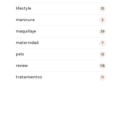
lifestyle
10
manicura
5
maquillaje
39
maternidad
7
pelo
12
review
118
tratamientos
11