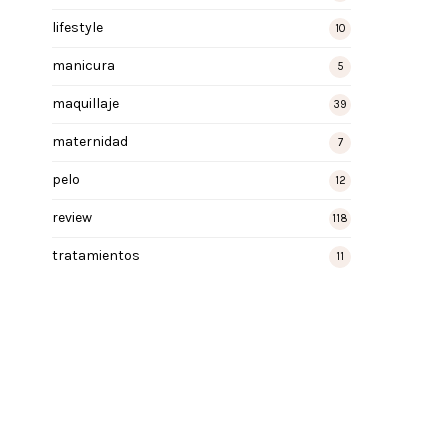
lifestyle
10
manicura
5
maquillaje
39
maternidad
7
pelo
12
review
118
tratamientos
11