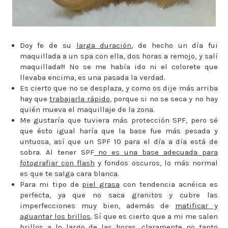
Doy fe de su
larga duración
, de hecho un día fui
maquillada a un spa con ella, dos horas a remojo, y salí
maquillada!!! No se me había ido ni el colorete que
llevaba encima, es una pasada la verdad.
Es cierto que no se desplaza, y como os dije más arriba
hay que
trabajarla rápido
, porque si no se seca y no hay
quién mueva el maquillaje de la zona.
Me gustaría que tuviera más protección SPF, pero sé
que ésto igual haría que la base fue más pesada y
untuosa, así que un SPF 10 para el día a día está de
sobra. Al tener SPF
no es una base adecuada para
fotografiar con flash
y fondos oscuros, lo más normal
es que te salga cara blanca.
Para mi tipo de
piel grasa
con tendencia acnéica es
perfecta, ya que no saca granitos y cubre las
imperfecciones muy bien, además de
matificar y
aguantar los brillos
. Sí que es cierto que a mi me salen
brillos a lo largo de las horas, claramente no tanto