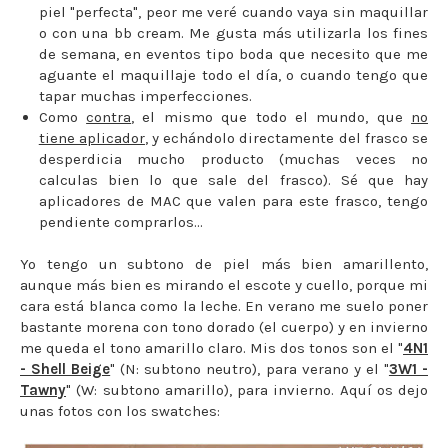
piel "perfecta", peor me veré cuando vaya sin maquillar
o con una bb cream. Me gusta más utilizarla los fines
de semana, en eventos tipo boda que necesito que me
aguante el maquillaje todo el día, o cuando tengo que
tapar muchas imperfecciones.
Como
contra
, el mismo que todo el mundo, que
no
tiene aplicador
, y echándolo directamente del frasco se
desperdicia mucho producto (muchas veces no
calculas bien lo que sale del frasco). Sé que hay
aplicadores de MAC que valen para este frasco, tengo
pendiente comprarlos...
Yo tengo un subtono de piel más bien amarillento,
aunque más bien es mirando el escote y cuello, porque mi
cara está blanca como la leche. En verano me suelo poner
bastante morena con tono dorado (el cuerpo) y en invierno
me queda el tono amarillo claro. Mis dos tonos son el "
4N1
- Shell Beige
" (N: subtono neutro), para verano y el "
3W1 -
Tawny
" (W: subtono amarillo), para invierno. Aquí os dejo
unas fotos con los swatches: