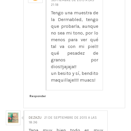
21:18
Tengo una muestra de
la Dermabled, tengo
que probarla, aunque
no sea mi tono, por lo
menos para ver qué
tal va con mi piel!!
qué pesadez de
granos por
dios!!jajaja!!
un besito y sí, bendito
maquillaje!!!! muacs!
Responder
DEZAZU
21 DE SEPTIEMBRE DE 2015 A LAS
18:36
Tapa muy bien todo es muy