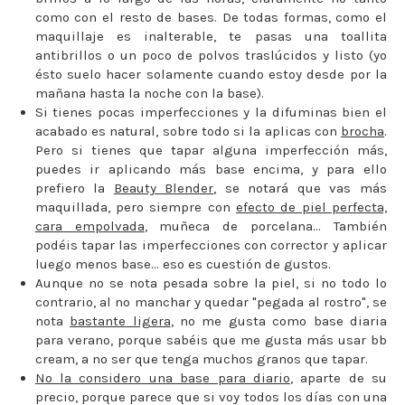
como con el resto de bases. De todas formas, como el
maquillaje es inalterable, te pasas una toallita
antibrillos o un poco de polvos traslúcidos y listo (yo
ésto suelo hacer solamente cuando estoy desde por la
mañana hasta la noche con la base).
Si tienes pocas imperfecciones y la difuminas bien el
acabado es natural, sobre todo si la aplicas con
brocha
.
Pero si tienes que tapar alguna imperfección más,
puedes ir aplicando más base encima, y para ello
prefiero la
Beauty Blender
, se notará que vas más
maquillada, pero siempre con
efecto de piel perfecta,
cara empolvada
, muñeca de porcelana... También
podéis tapar las imperfecciones con corrector y aplicar
luego menos base... eso es cuestión de gustos.
Aunque no se nota pesada sobre la piel, si no todo lo
contrario, al no manchar y quedar "pegada al rostro", se
nota
bastante ligera
, no me gusta como base diaria
para verano, porque sabéis que me gusta más usar bb
cream, a no ser que tenga muchos granos que tapar.
No la considero una base para diario
, aparte de su
precio, porque parece que si voy todos los días con una