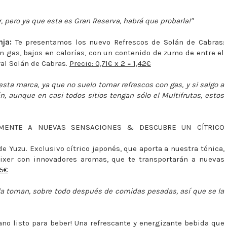
, pero ya que esta es Gran Reserva, habrá que probarla!"
ja:
Te presentamos los nuevo Refrescos de Solán de Cabras:
n gas, bajos en calorías, con un contenido de zumo de entre el
ral Solán de Cabras.
Precio: 0,71€ x 2 = 1,42€
ta marca, ya que no suelo tomar refrescos con gas, y si salgo a
n, aunque en casi todos sitios tengan sólo el Multifrutas, estos
ENTE A NUEVAS SENSACIONES & DESCUBRE UN CÍTRICO
 Yuzu. Exclusivo cítrico japonés, que aporta a nuestra tónica,
ixer con innovadores aromas, que te transportarán a nuevas
65€
 la toman, sobre todo después de comidas pesadas, así que se la
ano listo para beber! Una refrescante y energizante bebida que