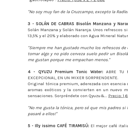
"No soy muy fan de la Cruzcampo, excepto la Radler
3 - SOLÁN DE CABRAS Bisolán Manzana y Naran
Solán Manzana y Solán Naranja. Unos refrescos si
13,5% y el 20% y elaborado con Agua Mineral Natu
"Siempre me han gustado mucho los refrescos de es
tomar algo y no pido cerveza suelo pedir un Bisolá
me gustan porque me empachan menos."
4 - QYUZU Premium Tonic Water:
ABRE TU M
EXCEPCIONAL, EN UN MIXER SORPRENDENTE.
Original tónica premium, aderezada con esencia de
aromas exóticos y la convierten en un nuevo m
sensaciones. Sorpréndete con Qyuzu&...
Precio: 1,
"No me gusta la tónica, pero sé que mis padres si
pasaré a ellos!"
5 - Illy issimo CAFÉ TIRAMISÚ:
El mejor café itali