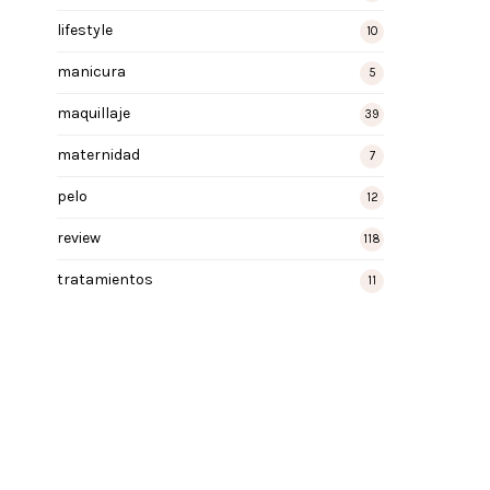
lifestyle
10
manicura
5
maquillaje
39
maternidad
7
pelo
12
review
118
tratamientos
11