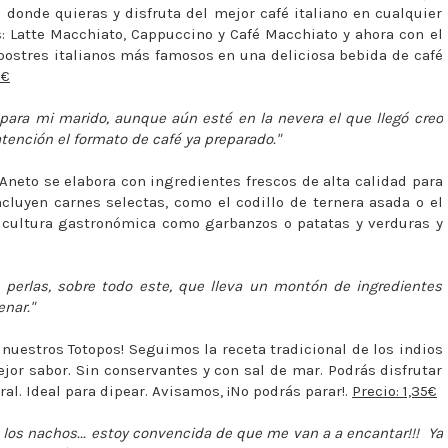
o donde quieras y disfruta del mejor café italiano en cualquier
s: Latte Macchiato, Cappuccino y Café Macchiato y ahora con el
 postres italianos más famosos en una deliciosa bebida de café
5€
para mi marido, aunque aún esté en la nevera el que llegó creo
atención el formato de café ya preparado."
Aneto se elabora con ingredientes frescos de alta calidad para
ncluyen carnes selectas, como el codillo de ternera asada o el
a cultura gastronómica como garbanzos o patatas y verduras y
e perlas, sobre todo este, que lleva un montón de ingredientes
nar."
nuestros Totopos! Seguimos la receta tradicional de los indios
ejor sabor. Sin conservantes y con sal de mar. Podrás disfrutar
al. Ideal para dipear. Avisamos, ¡No podrás parar!.
Precio: 1,35€
 los nachos... estoy convencida de que me van a a encantar!!! Ya