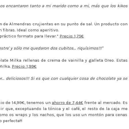
, nos encantaron tanto a mi marido como a mi, más que los kikos
n de Almendras crujientes en su punto de sal. Un producto con
 fibras. Ideal como aperitivo.
práctico formato para llevar.”
Precio: 1,75€
ostre' y sólo me quedaron dos cubitos... riquísimos!!!"
late Milka rellenas de crema de vainilla y galleta Oreo. Estas
Milka.
Precio: 1,99€
r... deliciosos!!! Si es que con cualquier cosa de chocolate ya se
ecio de 14,99€, tenemos un
ahorro de 7,44€
frente al mercado. Es
 que, exceptuando la tónica y el café, el resto de la caja me
como os wraps y los nachos, que los uso un montón para cenas
 perfecta!!!