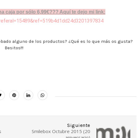
a caja por sólo 6,99€??? Aquí te dejo mi link:
?referal=15489&ref=519b4d1dd24d3201397834
obado alguno de los productos? ¿Qué es lo que más os gusta?
Besitos!!!
Siguiente
s
Smilebox Octubre 2015 (20
aniversario)