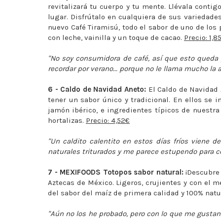
revitalizará tu cuerpo y tu mente. Llévala contig
lugar. Disfrútalo en cualquiera de sus variedade
nuevo Café Tiramisú, todo el sabor de uno de los
con leche, vainilla y un toque de cacao.
Precio: 1,8
"No soy consumidora de café, así que esto queda 
recordar por verano... porque no le llama mucho la 
6 - Caldo de Navidad Aneto:
El Caldo de Navidad 
tener un sabor único y tradicional. En ellos se i
jamón ibérico, e ingredientes típicos de nuestr
hortalizas.
Precio: 4,52€
"Un caldito calentito en estos días fríos viene d
naturales triturados y me parece estupendo para ce
7 - MEXIFOODS Totopos sabor natural:
¡Descubre 
Aztecas de México. Ligeros, crujientes y con el m
del sabor del maíz de primera calidad y 100% natur
"Aún no los he probado, pero con lo que me gustan