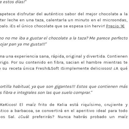
 estos días!"
petece disfrutar del auténtico sabor del mejor chocolate a la
erter leche en una taza, calentarla un minuto en el microondas,
balo. ¡Es el único chocolate que se espesa sin hervir!
Precio: 1€
 no me iba a gustar el chocolate a la taza? Me parece perfecto
ojar pan ya me gusta!!!"
a una experiencia sana, rápida, original y divertida. Contienen
rigo. Por su contenido en fibra, sacian el hambre mientras te
re su receta única Fresh&Soft ¡Simplemente deliciosos! ¿A qué
rtilla habitual, ya que son gigantes!!! Estos que contienen más
fibra e integrales son las que suelo comprar.
"
KeKicos! El maíz frito de Kelia está riquísimo, crujiente y
ico a barbacoa, se convertirá en el aperitivo ideal para todo
os Sal. ¿Cuál preferirás? Nunca habrás probado un maíz