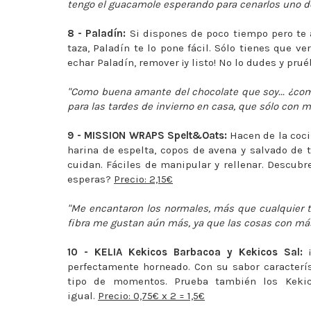
tengo el guacamole esperando para cenarlos uno de
8 - Paladín:
Si dispones de poco tiempo pero te a
taza, Paladín te lo pone fácil. Sólo tienes que v
echar Paladín, remover ¡y listo! No lo dudes y prué
"Como buena amante del chocolate que soy... ¿como
para las tardes de invierno en casa, que sólo con m
9 - MISSION WRAPS Spelt&Oats:
Hacen de la cocin
harina de espelta, copos de avena y salvado de t
cuidan. Fáciles de manipular y rellenar. Descub
esperas?
Precio: 2,15€
"Me encantaron los normales, más que cualquier to
fibra me gustan aún más, ya que las cosas con más 
10 - KELIA Kekicos Barbacoa y Kekicos Sal:
¡
perfectamente horneado. Con su sabor característ
tipo de momentos. Prueba también los Kekic
igual.
Precio: 0,75€ x 2 = 1,5€