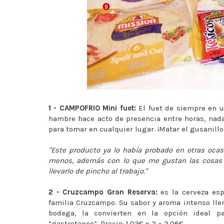
1 - CAMPOFRIO Mini fuet:
El fuet de siempre en u
hambre hace acto de presencia entre horas, nada
para tomar en cualquier lugar. ¡Matar el gusanillo
"Este producto ya lo había probado en otras oca
menos, además con lo que me gustan las cosas en
llevarlo de pincho al trabajo."
2 - Cruzcampo Gran Reserva:
es la cerveza esp
familia Cruzcampo. Su sabor y aroma intenso lle
bodega, la convierten en la opción ideal p
“gastrotapeo”.
Precio: 1,03€ x 2 = 2,06€