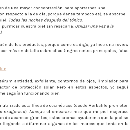
on de una mayor concentración, para aportarnos una
con respecto a la de día, porque densa tampoco es), se absorbe
piel.
Todas las noches después del tónico.
 purificar nuestra piel sin resecarla.
Utilizar una vez a la
).
ión de los productos, porque como os digo, ya hice una review
 leer más en detalle sobre ellos (ingredientes principales, fotos
Skin
.
rum antiedad, exfoliante, contornos de ojos, limpiador para
ctor de protección solar. Pero en estos aspectos, yo seguí
e me seguían funcionando bien.
r utilizado esta línea de cosméticos (desde Herbalife prometen
go exagerado). Aunque el embarazo hizo que mi piel mejorase
on de aparecer granitos, estas cremas ayudaron a que la piel se
o llegando a difuminar algunas de las marcas que tenía en la