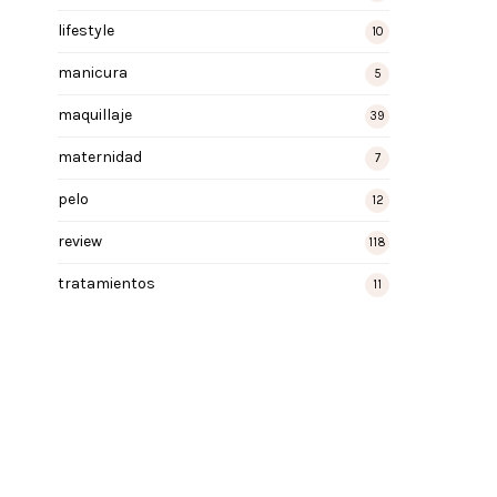
lifestyle
10
manicura
5
maquillaje
39
maternidad
7
pelo
12
review
118
tratamientos
11