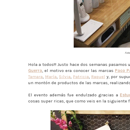
Foto
Hola a todos!!! Justo hace dos semanas pasamos 
Guerra
, el motivo era conocer las marcas
Paco P
Tamara
,
María
,
Silvia
,
Patricia
,
Raquel
y, por supu
un montón de productos de las marcas, realizando
El evento además fue endulzado gracias a
Estu
cosas super ricas, que como veis en la siguiente f