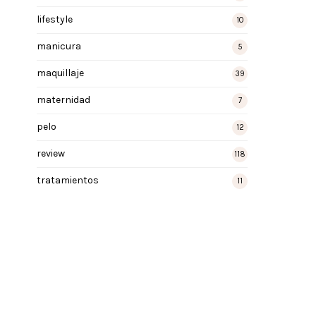
lifestyle
10
manicura
5
maquillaje
39
maternidad
7
pelo
12
review
118
tratamientos
11