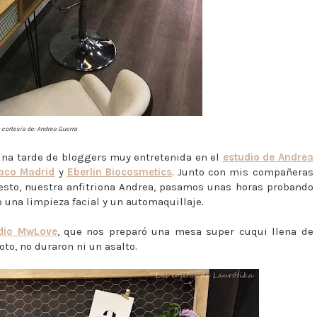
 cortesía de: Andrea Guerra
una tarde de bloggers muy entretenida en el
estudio de Andrea
aco Madrid
y
Eberlin Biocosmetics
. Junto con mis compañeras
esto, nuestra anfitriona Andrea, pasamos unas horas probando
 una limpieza facial y un automaquillaje.
dio MwLove
, que nos preparó una mesa super cuqui llena de
oto, no duraron ni un asalto.